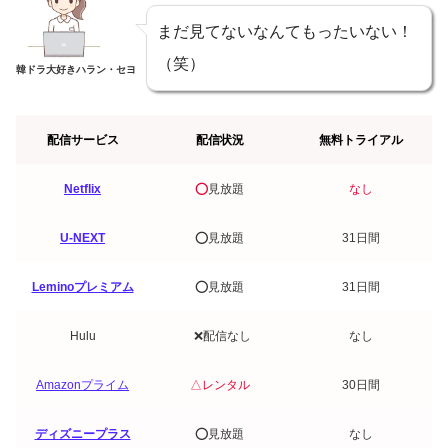
まだ見てないなんてもったいない！
（笑）
韓ドラ大好きハラン・セヨ
配信サービス
配信状況
無料トライアル
Netflix
⭕️
見放題
なし
U-NEXT
⭕️見放題
31日間
Leminoプレミアム
⭕️見放題
31日間
Hulu
❌配信なし
なし
Amazonプライム
△レンタル
30日間
ディズニープラス
⭕️見放題
なし