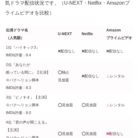
気ドラマ配信状況です。（U-NEXT・Netflix・Amazonプ
ライムビデオを比較）
出演ドラマ名
Amazon
U-NEXT
Netflix
（人気順）
プライムビデオ
1位『ハイキック3』
❌配信なし
❌配信なし
❌配信なし
IMDb評価：8.4
2位『あなたが
眠っている間に』【主演】
⭕️独占
❌配信なし
△
レンタル
※パクへリョン脚本
見放題
IMDb評価：8.3
3位『ピノキオ』【主演】
※パクへリョン脚本
⭕️見放題
⭕️見放題
△
レンタル
IMDb評価：8.0
4位『君の声が聞こえる』
【主演】
⭕️見放題
⭕️見放題
❌
配信なし
※パクへリョン脚本