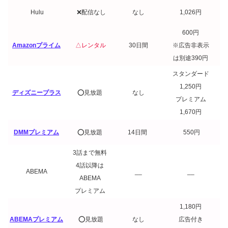
Hulu
❌配信なし
なし
1,026円
600円
Amazonプライム
△レンタル
30日間
※広告非表示
は別途390円
スタンダード
1,250円
ディズニープラス
⭕️見放題
なし
プレミアム
1,670円
DMMプレミアム
⭕️見放題
14日間
550円
3話まで無料
4話以降は
ABEMA
__
__
ABEMA
プレミアム
1,180円
ABEMAプレミアム
⭕️見放題
なし
広告付き