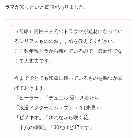
ラマ
が知りたいと質問がありました。
（前略）男性主人公のトラウマが題材になってい
るシリアスもののおすすめを教えてください。
ここ数年韓ドラから離れているので、最新作でな
くて大丈夫です。
今まででとても印象に残っているものを幾つか挙
げておきます。
「ヒーラー」
「デュエル 愛しき者たち」
「浪漫ドクターキムサブ」（2は未見）
「ピノキオ」
「ゆれながら咲く花」
「十八の瞬間」
「30だけど17です」