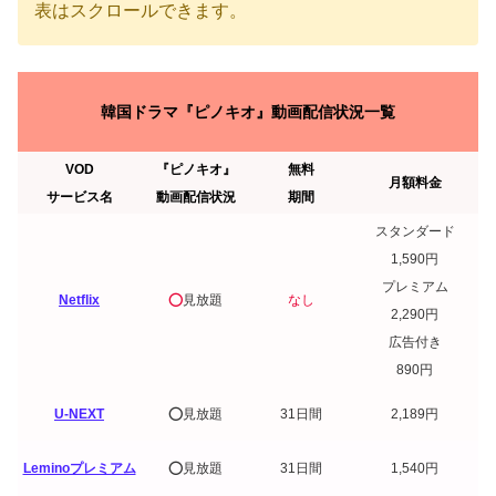
表はスクロールできます。
韓国ドラマ『ピノキオ』動画配信状況一覧
VOD
『ピノキオ』
無料
月額料金
サービス名
動画配信状況
期間
スタンダード
1,590円
プレミアム
Netflix
⭕️
見放題
なし
2,290円
広告付き
890円
U-NEXT
⭕️見放題
31日間
2,189円
Leminoプレミアム
⭕️見放題
31日間
1,540円