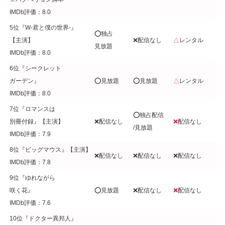
IMDb評価：8.0
5位『W-君と僕の世界-』
⭕️独占
【主演】
❌配信なし
△
レンタル
見放題
IMDb評価：8.0
6位『シークレット
ガーデン』
⭕️見放題
⭕️見放題
△
レンタル
IMDb評価：8.0
7位『ロマンスは
⭕️独占配信
別冊付録』【主演】
❌配信なし
❌
配信なし
/見放題
IMDb評価：7.9
8位『ビッグマウス』【主演】
❌配信なし
❌配信なし
❌配信なし
IMDb評価：7.8
9位『ゆれながら
咲く花』
⭕️見放題
❌配信なし
❌
配信なし
IMDb評価：7.6
10位『ドクター異邦人』