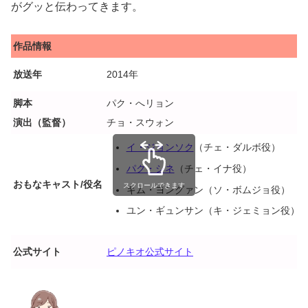
がグッと伝わってきます。
作品情報
放送年
2014年
脚本
パク・へリョン
演出（監督）
チョ・スウォン
イ・ジョンソク
（チェ・ダルボ役）
パク・シネ
（チェ・イナ役）
おもなキャスト/役名
スクロールできます
キム・ヨングァン（ソ・ボムジョ役）
ユン・ギュンサン（キ・ジェミョン役）
公式サイト
ピノキオ公式サイト