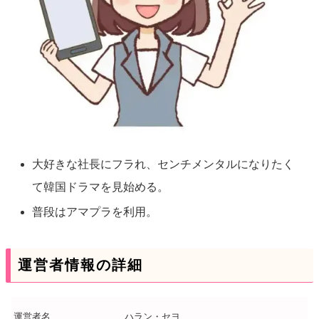
『ソンジェ背負って走れ』
『麗＜レイ＞～花萌ゆる8人の皇子たち』
『無駄なウソ』
『Mine』
『カンテク～運命の愛～』
『マイディアミスター』
『悪霊狩猟団カウンターズ』
大好きな社長にフラれ、センチメンタルになりたく
『サイコだけど大丈夫』
て韓国ドラマを見始める。
『昼に昇る月』
普段はアマプラを利用。
『W君と僕の世界』
『わずか1000ウォンの弁護士』
運営者情報の詳細
『七日の王妃』
『哲仁王后』
運営者名
ハラン・セヨ