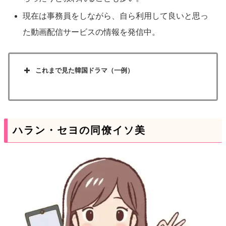
現在は事務員をしながら、自ら利用して良いと思っ
た動画配信サービスの情報を発信中。
これまで見た韓国ドラマ（一例）
『初恋は初めてだから』
『キム秘書はいったい、なぜ？』
『愛の不時着』
ハラン・セヨの同僚イソ美
『社内お見合い』
『涙の女王』
『トッケビ』
『梨泰院クラス』
『太陽の末裔』